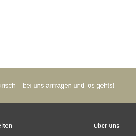
nsch – bei uns anfragen und los gehts!
iten
Über uns