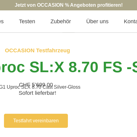
Jetzt von OCCASION % Angeboten profitieren!
es
Testen
Zubehör
Über uns
Kont
OCCASION Testfahrzeug
oc SL:X 8.70 FS -
CHF 5’699.00
Sofort lieferbar!
Testfahrt vereinbaren