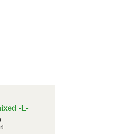
ixed -L-
0
r!